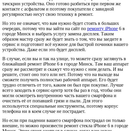
ЭЛЕКТРОВЕЛОСИПЕДОВ
тачскрин устройства. Оно готово разбиться при первом же
контакте с асфальтом и поэтому покупатели с завидной
РЕМОНТ МОРОЖЕНИЦЫ
РЕМОНТ МУЗЫКАЛЬНЫХ
РЕМОНТ ЭЛЕКТРОННЫХ КНИГ
регулярностью несут свою технику в ремонт.
ЦЕНТРОВ
РЕМОНТ
ЭЛЕКТРОСАМОКАТОВ
Но это не означает, что вам нужно будет стоять в больших
РЕМОНТ ЙОГУРТНИЦЫ
РЕМОНТ ПЛАНШЕТОВ
очередях, потому что вы зайти на сайт по
ремонту iPhone
6 в
РЕМОНТ КОНЦЕРТНОЙ
городе Минск и выбрать услугу замена дисплея. Таким
АКУСТИКИ
образом мастер сразу же будет знать о том, что вы заедите в
РЕМОНТ ВЕСОВ
РЕМОНТ ИБП
сервис и подготовит всё нужное для быстрой починки вашего
устройства. Даже если это будет дисплей.
РЕМОНТ ДОМАШНИХ
РЕМОНТ ТОСТЕРОВ
РЕМОНТ ФАКСОВ
КИНОТЕАТРОВ
В случае, если вы и так на улице, то можете сразу заглянуть в
ближайший ремонт iPhone 6 в городе Минск. Там ваш аппарат
РЕМОНТ БРИТВ И
сразу же рассмотрят и скажут что нужно с ним делать. И вы
РЕМОНТ ПРИНТЕРОВ ШТРИХ-
РЕМОНТ ПРОФЕССИОНАЛЬНЫХ
ЭПИЛЯТОРОВ
решите, стоит оно того или нет. Потому что на выходе вы
КОДОВ
АКУСТИЧЕСКИХ СИСТЕМ
сможете получить полностью рабочий аппарат. Его будет
трудно отличить от того, каким он был при покупке. Лучше
РЕМОНТ УВЛАЖНИТЕЛЕЙ
РЕМОНТ ИГРОВЫХ
всего заходить в сервис-центр хотя бы раз в год, чтобы они
ВОЗДУХА
ПРИСТАВОК
могли осмотреть внутреннюю часть вашего смартфона и
очистить её от попавшей грязи и пыли. Для этого
используется специальные инструменты, поэтому корпус
РЕМОНТ ВЕНТИЛЯТОРОВ
РЕМОНТ APPLE
телефона ни в коем случае не пострадает.
Но если при падении вашего смартфона пострадал он только
РЕМОНТ ПЛОЕК ДЛЯ ВОЛОС
внешне, то можно произвести ремонт стекла iPhone 6 в городе
Минск. Этим стоит заняться в случае, когда ваш экран