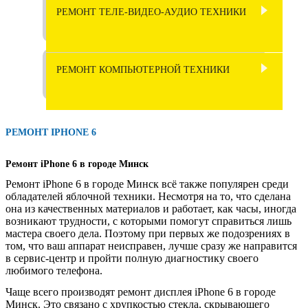
РЕМОНТ МУЛЬТИВАРОК
РЕМОНТ ТЕЛЕ-ВИДЕО-АУДИО ТЕХНИКИ
РЕМОНТ МИКСЕРОВ
РЕМОНТ ТЕЛЕВИЗОРОВ
РЕМОНТ ХЛЕБОПЕЧЕК
РЕМОНТ МЯСОРУБОК
РЕМОНТ АВТОАКУСТИКИ
РЕМОНТ КОМПЬЮТЕРНОЙ ТЕХНИКИ
РЕМОНТ КОФЕВАРОК И
РЕМОНТ ФЕНОВ
КОФЕМАШИН
РЕМОНТ НОУТБУКОВ
РЕМОНТ АВТОМАГНИТОЛ
РЕМОНТ КОФЕМОЛОК
РЕМОНТ ГИРОСКУТЕРОВ
РЕМОНТ КОМПЬЮТЕРОВ
РЕМОНТ DVD ПРОИГРЫВАТЕЛЕЙ
РЕМОНТ IPHONE 6
РЕМОНТ УТЮГОВ
РЕМОНТ ЭЛЕКТРИЧЕСКИХ
РЕМОНТ МОНИТОРОВ
Ремонт iPhone 6 в городе Минск
РЕМОНТ САБВУФЕРОВ
ВАРОЧНЫХ ПАНЕЛЕЙ
Ремонт iPhone 6 в городе Минск всё также популярен среди
РЕМОНТ ЭЛЕКТРОЧАЙНИКОВ
РЕМОНТ БЛОКА ПИТАНИЯ
обладателей яблочной техники. Несмотря на то, что сделана
РЕМОНТ ФОТОАППАРАТОВ
РЕМОНТ СИГВЕЕВ
КОМПЬЮТЕРА
она из качественных материалов и работает, как часы, иногда
РЕМОНТ КУХОННЫХ
возникают трудности, с которыми помогут справиться лишь
КОМБАЙНОВ
мастера своего дела. Поэтому при первых же подозрениях в
РЕМОНТ ВИДЕОКАМЕР
РЕМОНТ ЭЛЕКТРОМОТОЦИКЛОВ
РЕМОНТ АКУСТИКИ
том, что ваш аппарат неисправен, лучше сразу же направится
в сервис-центр и пройти полную диагностику своего
РЕМОНТ ЭЛЕКТРОМАССАЖЕРОВ
РЕМОНТ РАДИОСТАНЦИЙ
РЕМОНТ ЭЛЕКТРОСКУТЕРОВ
РЕМОНТ ПРИНТЕРОВ
любимого телефона.
Чаще всего производят ремонт дисплея iPhone 6 в городе
РЕМОНТ БЛИННИЦЫ
РЕМОНТ РАДИОМИКРОФОНОВ
РЕМОНТ
УСТАНОВКА ПО
Минск. Это связано с хрупкостью стекла, скрывающего