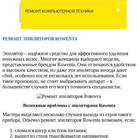
РЕМОНТ МЯСОРУБОК
РЕМОНТ АВТОАКУСТИКИ
РЕМОНТ КОМПЬЮТЕРНОЙ ТЕХНИКИ
РЕМОНТ КОФЕВАРОК И
РЕМОНТ ФЕНОВ
РЕМОНТ НОУТБУКОВ
КОФЕМАШИН
РЕМОНТ АВТОМАГНИТОЛ
РЕМОНТ КОФЕМОЛОК
РЕМОНТ КОМПЬЮТЕРОВ
РЕМОНТ ГИРОСКУТЕРОВ
РЕМОНТ ЭПИЛЯТОРОВ ROWENTA
РЕМОНТ DVD ПРОИГРЫВАТЕЛЕЙ
РЕМОНТ УТЮГОВ
РЕМОНТ МОНИТОРОВ
РЕМОНТ ЭЛЕКТРИЧЕСКИХ
Эпилятор – надёжное средство для эффективного удаления
РЕМОНТ САБВУФЕРОВ
ВАРОЧНЫХ ПАНЕЛЕЙ
ненужных волос. Многие женщины выбирают модели,
представленные брендом Rowenta. Они отличаются удобством
РЕМОНТ ЭЛЕКТРОЧАЙНИКОВ
РЕМОНТ БЛОКА ПИТАНИЯ
и высоким качеством, но даже эти эпиляторы иногда дают
РЕМОНТ ФОТОАППАРАТОВ
КОМПЬЮТЕРА
РЕМОНТ СИГВЕЕВ
сбой, особенно после нескольких лет использования. Если
РЕМОНТ КУХОННЫХ КОМБАЙНОВ
такое произошло, не стоит выбрасывать аппарат – в
РЕМОНТ ВИДЕОКАМЕР
большинстве случаев его могут починить специалисты.
РЕМОНТ АКУСТИКИ
РЕМОНТ ЭЛЕКТРОМОТОЦИКЛОВ
РЕМОНТ ЭЛЕКТРОМАССАЖЕРОВ
РЕМОНТ РАДИОСТАНЦИЙ
РЕМОНТ ПРИНТЕРОВ
РЕМОНТ ЭЛЕКТРОСКУТЕРОВ
Возможные проблемы с эпиляторами Rowenta
РЕМОНТ БЛИННИЦЫ
Мастера выделяют несколько случаев выхода из строя такого
РЕМОНТ РАДИОМИКРОФОНОВ
УСТАНОВКА ПО
РЕМОНТ ЭЛЕКТРОВЕЛОСИПЕДОВ
прибора. Обычно ремонт эпиляторов Rowenta возможен, если:
РЕМОНТ МОРОЖЕНИЦЫ
сломался шнур или блок питания;
РЕМОНТ МУЗЫКАЛЬНЫХ ЦЕНТРОВ
РЕМОНТ ЭЛЕКТРОННЫХ КНИГ
РЕМОНТ ЭЛЕКТРОСАМОКАТОВ
вышел из строя трансформатор напряжения;