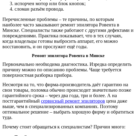
испорчен мотор или блок кнопок;
РЕМОНТ ЙОГУРТНИЦЫ
сломан разъём провода.
РЕМОНТ КОНЦЕРТНОЙ АКУСТИКИ
РЕМОНТ ПЛАНШЕТОВ
Перечисленные проблемы – те причины, по которым
РЕМОНТ ВЕСОВ
наиболее часто заказывают ремонт эпилятора Ровента в
РЕМОНТ ДОМАШНИХ КИНОТЕАТРОВ
РЕМОНТ ИБП
Минске. Специалисты также работают с другими дефектами и
РЕМОНТ ТОСТЕРОВ
повреждениями. Практика показывает, что в тех случаях,
РЕМОНТ ПРОФЕССИОНАЛЬНЫХ
РЕМОНТ ФАКСОВ
когда владельцы готовы выбросить аппарат, его можно
АКУСТИЧЕСКИХ СИСТЕМ
восстановить, и он прослужит ещё годы.
РЕМОНТ БРИТВ И ЭПИЛЯТОРОВ
Ремонт эпилятора Ровента в Минске
РЕМОНТ ПРИНТЕРОВ ШТРИХ-КОДОВ
Первоначально необходима диагностика. Изредка определить
РЕМОНТ УВЛАЖНИТЕЛЕЙ ВОЗДУХА
причину можно по описанию проблемы. Чаще требуется
РЕМОНТ ИГРОВЫХ ПРИСТАВОК
поверхностная разборка прибора.
РЕМОНТ ВЕНТИЛЯТОРОВ
Несмотря на то, что фирма-производитель даёт гарантию на
РЕМОНТ APPLE
свои товары, поломка обычно происходит значительно позже
РЕМОНТ ПЛОЕК ДЛЯ ВОЛОС
гарантийного срока – через два года, три и более. А на
постгарантийный
сервисный ремонт эпиляторов
цена даже
выше, чем в специализированных компаниях. Поэтому
РЕМОНТ ОБОГРЕВАТЕЛЕЙ
оптимальное решение – выбрать хорошую фирму и обратиться
туда.
РЕМОНТ ПАРОГЕНЕРАТОРОВ В
Почему стоит обращаться к специалистам? Причин много:
МИНСКЕ