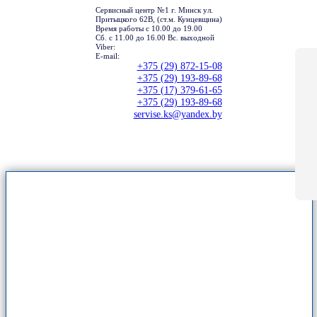
Сервисный центр №1 г. Минск ул.
Притыцкого 62В, (ст.м. Кунцевщина)
Время работы с 10.00 до 19.00
Сб. с 11.00 до 16.00 Вс. выходной
Viber:
E-mail:
+375 (29) 872-15-08
+375 (29) 193-89-68
+375 (17) 379-61-65
+375 (29) 193-89-68
servise.ks@yandex.by