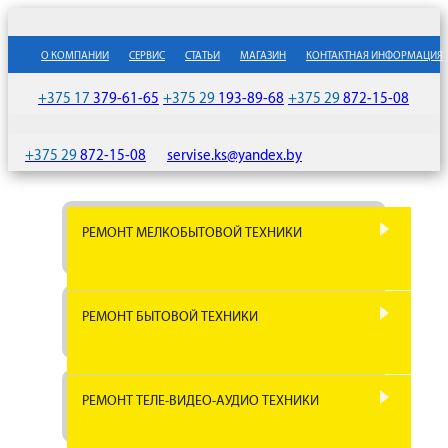
О КОМПАНИИ
СЕРВИС
СТАТЬИ
МАГАЗИН
КОНТАКТНАЯ ИНФОРМАЦИЯ
+375 17
379-61-65
+375 29
193-89-68
+375 29
872-15-08
+375 29
872-15-08
servise.ks@yandex.by
РЕМОНТ МЕЛКОБЫТОВОЙ ТЕХНИКИ
РЕМОНТ СОКОВЫЖИМАЛОК
РЕМОНТ ПЫЛЕСОСОВ
РЕМОНТ БЫТОВОЙ ТЕХНИКИ
РЕМОНТ СВЧ ПЕЧЕЙ
РЕМОНТ БЛЕНДЕРОВ
РЕМОНТ МУЛЬТИВАРОК
РЕМОНТ ТЕЛЕ-ВИДЕО-АУДИО ТЕХНИКИ
РЕМОНТ МИКСЕРОВ
РЕМОНТ ТЕЛЕВИЗОРОВ
РЕМОНТ ХЛЕБОПЕЧЕК