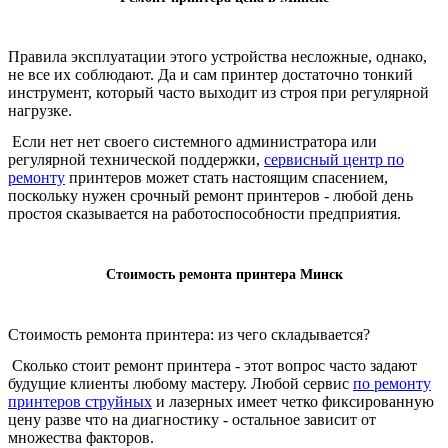
РЕМОНТ ЙОГУРТНИЦЫ
РЕМОНТ КОНЦЕРТНОЙ АКУСТИКИ
РЕМОНТ ПЛАНШЕТОВ
Правила эксплуатации этого устройства несложные, однако,
РЕМОНТ ВЕСОВ
не все их соблюдают. Да и сам принтер достаточно тонкий
РЕМОНТ ДОМАШНИХ КИНОТЕАТРОВ
РЕМОНТ ИБП
инструмент, который часто выходит из строя при регулярной
нагрузке.
РЕМОНТ ТОСТЕРОВ
РЕМОНТ ПРОФЕССИОНАЛЬНЫХ
РЕМОНТ ФАКСОВ
Если нет нет своего системного администратора или
АКУСТИЧЕСКИХ СИСТЕМ
регулярной технической поддержки,
сервисный центр по
РЕМОНТ БРИТВ И ЭПИЛЯТОРОВ
ремонту
принтеров может стать настоящим спасением,
РЕМОНТ ПРИНТЕРОВ ШТРИХ-КОДОВ
поскольку нужен срочный ремонт принтеров - любой день
РЕМОНТ УВЛАЖНИТЕЛЕЙ ВОЗДУХА
простоя сказывается на работоспособности предприятия.
РЕМОНТ ИГРОВЫХ ПРИСТАВОК
РЕМОНТ ВЕНТИЛЯТОРОВ
Стоимость ремонта принтера Минск
РЕМОНТ APPLE
РЕМОНТ ПЛОЕК ДЛЯ ВОЛОС
Стоимость ремонта принтера: из чего складывается?
РЕМОНТ ОБОГРЕВАТЕЛЕЙ
Сколько стоит ремонт принтера - этот вопрос часто задают
будущие клиенты любому мастеру. Любой сервис
по ремонту
принтеров струйных
и лазерных имеет четко фиксированную
РЕМОНТ ПАРОГЕНЕРАТОРОВ В
цену разве что на диагностику - остальное зависит от
МИНСКЕ
множества факторов.