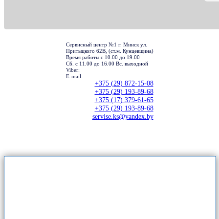
Сервисный центр №1 г. Минск ул.
Притыцкого 62В, (ст.м. Кунцевщина)
Время работы с 10.00 до 19.00
Сб. с 11.00 до 16.00 Вс. выходной
Viber:
E-mail:
+375 (29) 872-15-08
+375 (29) 193-89-68
+375 (17) 379-61-65
+375 (29) 193-89-68
servise.ks@yandex.by