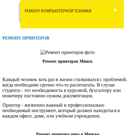
РЕМОНТ МЯСОРУБОК
РЕМОНТ АВТОАКУСТИКИ
РЕМОНТ КОМПЬЮТЕРНОЙ ТЕХНИКИ
РЕМОНТ КОФЕВАРОК И
РЕМОНТ ФЕНОВ
РЕМОНТ НОУТБУКОВ
КОФЕМАШИН
РЕМОНТ АВТОМАГНИТОЛ
РЕМОНТ КОФЕМОЛОК
РЕМОНТ КОМПЬЮТЕРОВ
РЕМОНТ ГИРОСКУТЕРОВ
РЕМОНТ ПРИНТЕРОВ
РЕМОНТ DVD ПРОИГРЫВАТЕЛЕЙ
РЕМОНТ УТЮГОВ
РЕМОНТ МОНИТОРОВ
РЕМОНТ ЭЛЕКТРИЧЕСКИХ
РЕМОНТ САБВУФЕРОВ
ВАРОЧНЫХ ПАНЕЛЕЙ
Ремонт принтеров Минск
РЕМОНТ ЭЛЕКТРОЧАЙНИКОВ
РЕМОНТ БЛОКА ПИТАНИЯ
РЕМОНТ ФОТОАППАРАТОВ
КОМПЬЮТЕРА
РЕМОНТ СИГВЕЕВ
РЕМОНТ КУХОННЫХ КОМБАЙНОВ
Каждый человек хоть раз в жизни сталкивался с проблемой,
РЕМОНТ ВИДЕОКАМЕР
когда необходимо срочно что-то распечатать. В случае
РЕМОНТ АКУСТИКИ
РЕМОНТ ЭЛЕКТРОМОТОЦИКЛОВ
студента - это необходимость в курсовой, бухгалтеру или
РЕМОНТ ЭЛЕКТРОМАССАЖЕРОВ
инженеру постоянно нужны документация.
РЕМОНТ РАДИОСТАНЦИЙ
РЕМОНТ ПРИНТЕРОВ
РЕМОНТ ЭЛЕКТРОСКУТЕРОВ
Принтер - жизненно важный и профессионально
РЕМОНТ БЛИННИЦЫ
необходимый инструмент, который должен находиться в
РЕМОНТ РАДИОМИКРОФОНОВ
УСТАНОВКА ПО
РЕМОНТ ЭЛЕКТРОВЕЛОСИПЕДОВ
каждом офисе, доме, или учебном учреждении.
РЕМОНТ МОРОЖЕНИЦЫ
РЕМОНТ МУЗЫКАЛЬНЫХ ЦЕНТРОВ
РЕМОНТ ЭЛЕКТРОННЫХ КНИГ
РЕМОНТ ЭЛЕКТРОСАМОКАТОВ
Ремонт принтера цена в Минске